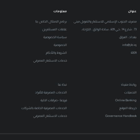
عنوان
معلومات
مصرف الجنوب الإسلامي للاستثمار والتمويل مبنى
برنامج الامتثال الخاص بنا
73 ، شارع 14 ، حي 609 ، ساحة الواثق ، الكرادة ،
علاقات المستثمرين
بغداد ، العراق.
سياسة الخصوصية
info@jib.iq
الخصوصية
6009
الشروط والأحكام
خدمات الاستثمار المصرفي
روابط مفيدة
نبذة عنا
التحميلات
الخدمات المصرفية للأفراد
Online Banking
فروعنا - صرافات الالية
خريطة الموقع
الخدمات المصرفية الخاصة بالشركات
Governance Handbook
خدمات الاستثمار المصرفي