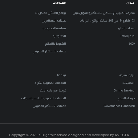
عنوان
معلومات
مصرف الجنوب الإسلامي للاستثمار والتمويل مبنى
برنامج الامتثال الخاص بنا
73 ، شارع 14 ، حي 609 ، ساحة الواثق ، الكرادة ،
علاقات المستثمرين
بغداد ، العراق.
سياسة الخصوصية
info@jib.iq
الخصوصية
6009
الشروط والأحكام
خدمات الاستثمار المصرفي
روابط مفيدة
نبذة عنا
التحميلات
الخدمات المصرفية للأفراد
Online Banking
فروعنا - صرافات الالية
خريطة الموقع
الخدمات المصرفية الخاصة بالشركات
Governance Handbook
خدمات الاستثمار المصرفي
Copyright © 2020. all rights reserved designed and developed by AVESTA