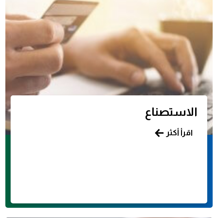
الاستصناع
اقرأ أكثر