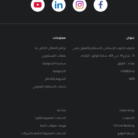
عنوان
معلومات
مصرف الجنوب الإسلامي للاستثمار والتمويل مبنى
برنامج الامتثال الخاص بنا
73 ، شارع 14 ، حي 609 ، ساحة الواثق ، الكرادة ،
علاقات المستثمرين
بغداد ، العراق.
سياسة الخصوصية
info@jib.iq
الخصوصية
6009
الشروط والأحكام
خدمات الاستثمار المصرفي
روابط مفيدة
نبذة عنا
التحميلات
الخدمات المصرفية للأفراد
Online Banking
فروعنا - صرافات الالية
خريطة الموقع
الخدمات المصرفية الخاصة بالشركات