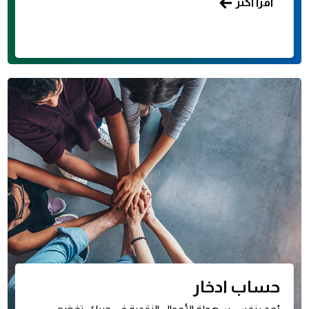
اقرأ أكثر
حساب ادخار